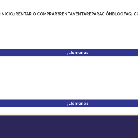
INICIO
¿RENTAR O COMPRAR?
RENTA
VENTA
REPARACIÓN
BLOG
FAQ
C
¡Llámanos!
¡Llámanos!