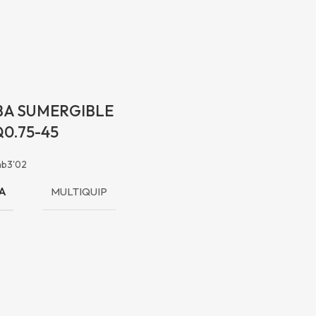
A SUMERGIBLE
0.75-45
b3'02
A
MULTIQUIP
Contáctanos
(33) 3121-9214