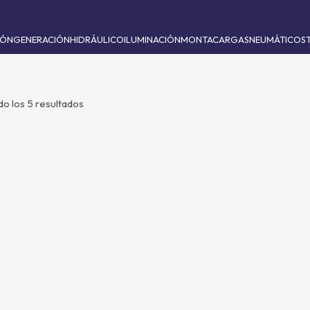
IÓN
GENERACIÓN
HIDRÁULICO
ILUMINACIÓN
MONTACARGAS
NEUMÁTICO
S
o los 5 resultados