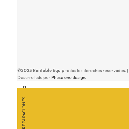
©2023 Rentable Equip
todos los derechos reservados. |
Desarrollado por
Phase one design.
REPARACIONES
Search
Comience a escribir para ver los productos que está busc