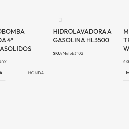
OBOMBA
HIDROLAVADORA A
M
A 4″
GASOLINA HL3500
T
ASOLIDOS
W
SKU:
Motob3”02
40X
SK
A
HONDA