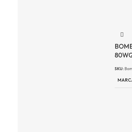
BOMB
80WQ
SKU:
Bom
MARC