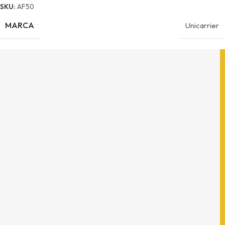
SKU:
AF50
MARCA
Unicarrier
Contáctanos
(33) 3121-9214
Domicilio