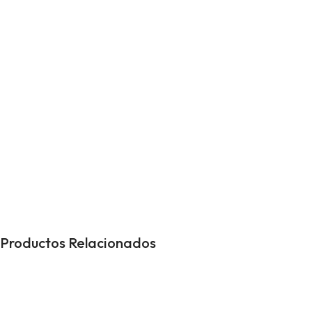
Nuestro tiempo de entrega es menos de 3 horas.
Garantizamos que nuestros productos funcionan a la
perfección.
Productos Relacionados