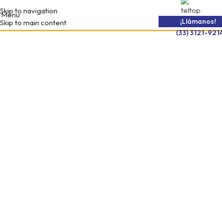
Skip to navigation
Menu
¡Llámanos!
Skip to main content
(33) 3121-921
SKU:
HELI-CPD25
Compartir:
HELI CPD25-GB-2LI-M 2.5 LITIO
ELÉCTRICO LITIO / Incluye tablero de Conexión
Capacidad: 2,500 kG
Mástil: 6.11 mts
Llantas: Rudomaticas (imponchables)
Horquillas: 1220mm largo
Carga rápida 2hrs.