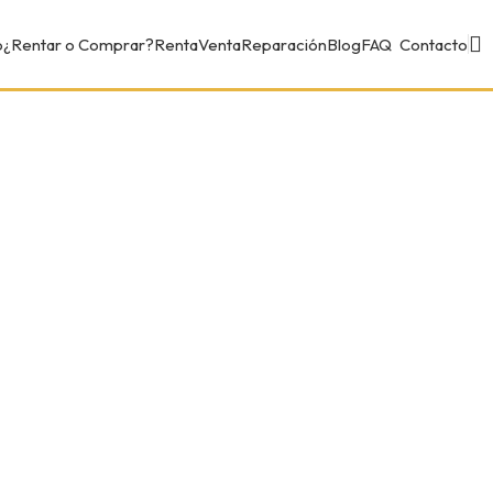
o
¿Rentar o Comprar?
Renta
Venta
Reparación
Blog
FAQ
Contacto
MARTILL
Compartir:
Código:
MPB90A
MARTILLO NEHUMATICO
DATOS TÉCNICOS:
Modelo: MPB90
Marca: SULLAIR