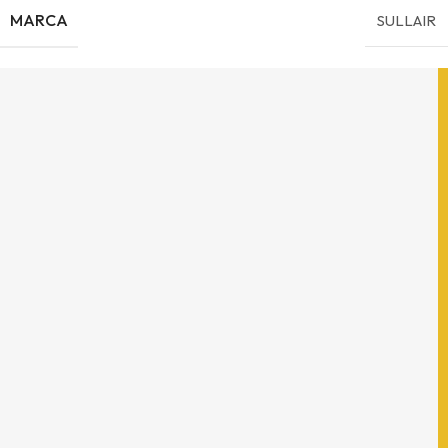
MARCA
SULLAIR
Contáctanos
(33) 3121-9214
Domicilio