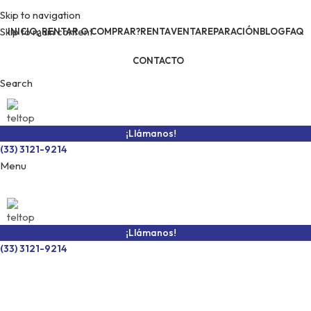
Skip to navigation
Skip to main content
INICIO
¿RENTAR O COMPRAR?
RENTA
VENTA
REPARACIÓN
BLOG
FAQ
CONTACTO
Search
¡Llámanos!
(33) 3121-9214
Menu
¡Llámanos!
(33) 3121-9214
SKU:
TE2000-AVR