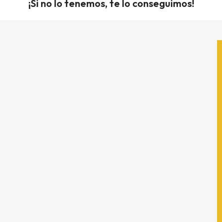
¡Si no lo tenemos, te lo conseguimos!
Contáctanos
(33) 3121-9214
Domicilio
Horario