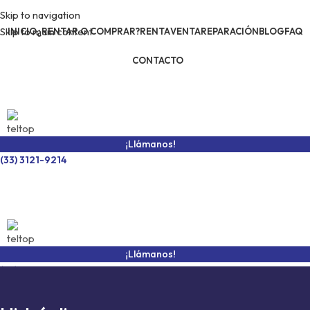
Skip to navigation
Skip to main content
INICIO
¿RENTAR O COMPRAR?
RENTA
VENTA
REPARACIÓN
BLOG
FAQ
CONTACTO
¡Llámanos!
(33) 3121-9214
¡Llámanos!
(33) 3121-9214